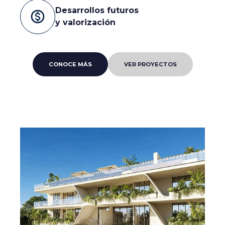
Desarrollos futuros
monetization_on
y valorización
CONOCE MÁS
VER PROYECTOS