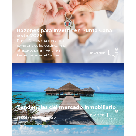
Razones para invertir en Punta Cana
este 2026
Punta Cana se ha consolidado
como uno de los destinos más
atractivos para invertir en
Inversión
bienes raíces en el Caribe..
May 4
Tendencias del mercado inmobiliario
Inversión
May 4
El mercado inmobiliario