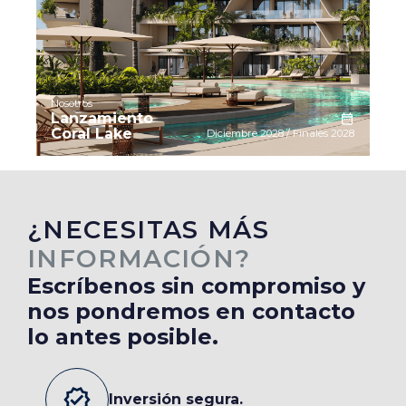
Nosotros
Lanzamiento
Coral Lake
Diciembre 2028 / Finales 2028
¿‍‍NECESITAS MÁS
INFORMACIÓN?
Escríbenos sin compromiso y
nos pondremos en contacto
lo antes posible.
verified
Inversión segura.